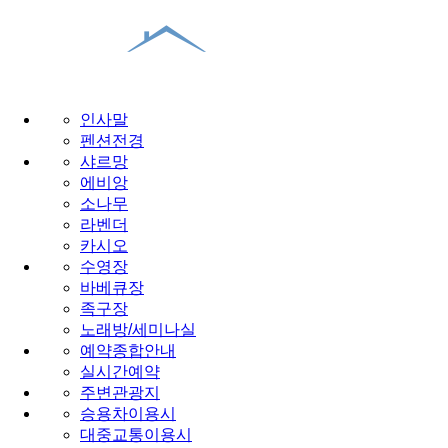
인사말
펜션전경
샤르망
에비앙
소나무
라벤더
카시오
수영장
바베큐장
족구장
노래방/세미나실
예약종합안내
실시간예약
주변관광지
승용차이용시
대중교통이용시