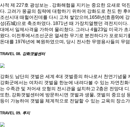
사적 제 227호 광성보는 . 강화해협을 지키는 중요한 요새로 덕
다. 고려가 몽골의 침략에 대항하기 위하여 강화도로 천도 한 후에
조선시대 때헐어진데를 다시 고쳐 쌓았으며,1658년(효종9)에 
성(石城)으로 축조하였다. 1871년 때 가장치열했던 격전지이
대에서 일제사격을 가하여 물리쳤다. 그러나 4월23일 미국가 
왔다. 이전투에서조선군은 열세한 무기로 분전하다가 포로되기를
돈대를 1976년에 복원하였으며, 당시 전사한 무명용사들의 
TRAVEL 08.
강화갯벌센터
강화도 남단의 갯벌은 세계 4대 갯벌중의 하나로서 천연기념물 제
강화군에서는 여차리 갯벌을 한눈에 내려다볼 수 있는 자연친화적
는 수족관 및 저어새 모형의 전시관을 설치하고 2층은 전망대 
또한, 강화갯벌센터에 방문하시면 갯벌과 생물, 갯벌의 중요성 
등이 가능하여 갯벌을 체계적으로 전달할 수 있는 교육의 장소가
TRAVEL 09.
루지