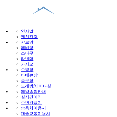
인사말
펜션전경
샤르망
에비앙
소나무
라벤더
카시오
수영장
바베큐장
족구장
노래방/세미나실
예약종합안내
실시간예약
주변관광지
승용차이용시
대중교통이용시