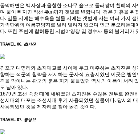
동막해변은 백사장과 울창한 소나무 숲으로 둘러쌓여 천혜의 자
며 물이 빠지면 직선 4km까지 갯벌로 변합니다. 검은 개흙을 
다. 밀물 시에는 해수욕을 썰물 시에는 갯벌에 사는 여러 가지 
가족단위의 여름휴양지로 널리 알려져 있으며 인근 분오리돈대
다. 또한 주변에 함허동천 시범야영장 및 정수사 등의 볼거리가 
TRAVEL 06.
초지진
김포군 대명리와 초지대교를 사이에 두고 마주하는 초지진은 성곽의
향하는 적군의 침략을 저지하는 군사적 요충지였던 이곳은 병인양요(
격을 막아내는 관군의 붉은 피가 물들었던 역사의 아픔이 서려 있
도 남아 있다.
1679년 조선 숙종 때에 세워졌던 초지진은 수많은 전투로 완전
선시대의 대포는 조선시대 후기 사용되었던 실물이다. 당시의 대포
사용되었던 것을 제자리로 찾아 옮긴 것이다.
TRAVEL 07.
광성보